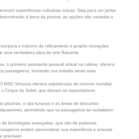
erecem experiências culinárias únicas. Seja para um jantar
escontraído à beira da piscina, as opções são variadas e
incorpora o máximo de refinamento e propõe inovações
é uma verdadeira obra de arte flutuante.
oe, o primeiro assistente pessoal virtual na cabine, oferece
os passageiros, tornando sua estadia ainda mais
 O MSC Virtuosa oferece espetáculos de renome mundial,
 o Cirque du Soleil, que deixam os espectadores
las piscinas, o spa luxuoso e as áreas de descanso
relaxamento, permitindo que os passageiros se revitalizem
o de tecnologias avançadas, que vão de pulseiras
assageiros podem personalizar sua experiência e acessar
ue precisam.