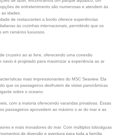
alações de lazer, encontramos um parque aquático, um
 opções de entretenimento são numerosas e atendem às
 as idades.
iedade de restaurantes a bordo oferece experiências
italianas às cozinhas internacionais, permitindo que os
s em cenários luxuosos.
e cruzeiro ao ar livre, oferecendo uma conexão
e navio é projetado para maximizar a experiência ao ar
acterísticas mais impressionantes do MSC Seaview. Ela
ndo que os passageiros desfrutem de vistas panorâmicas
igante sobre o oceano.
is, com a maioria oferecendo varandas privativas. Essas
e os passageiros aproveitem ao máximo o ar do mar e as
iores e mais inovadores do mar. Com múltiplos toboáguas
 momentos de diversão e aventura para toda a família.