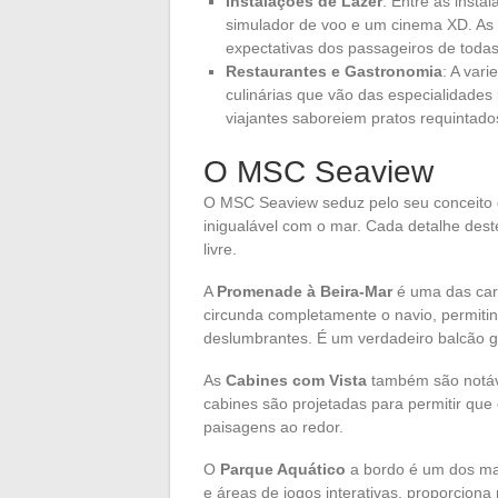
Instalações de Lazer
: Entre as inst
simulador de voo e um cinema XD. As
expectativas dos passageiros de todas
Restaurantes e Gastronomia
: A var
culinárias que vão das especialidades 
viajantes saboreiem pratos requintado
O MSC Seaview
O MSC Seaview seduz pelo seu conceito d
inigualável com o mar. Cada detalhe dest
livre.
A
Promenade à Beira-Mar
é uma das car
circunda completamente o navio, permiti
deslumbrantes. É um verdadeiro balcão g
As
Cabines com Vista
também são notáve
cabines são projetadas para permitir qu
paisagens ao redor.
O
Parque Aquático
a bordo é um dos ma
e áreas de jogos interativas, proporciona