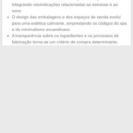
integrando reivindicações relacionadas ao estresse e ao
sono
O design das embalagens e dos espaços de venda evolui
para uma estética calmante, emprestando os códigos do spa
e do minimalismo escandinavo
A transparência sobre os ingredientes e os processos de
fabricação torna-se um critério de compra determinante,
particularmente entre os consumidores com menos de 35
anos
Essa convergência impõe aos criadores de conteúdo e aos
meios de comunicação especializados tratar beleza, saúde e
sociedade em um mesmo quadro editorial. As publicações que
compartimentalizam esses universos perdem relevância diante
de um público que pensa seu cotidiano de maneira transversal.
O mercado de bem-estar em 2026 não recompensa nem os
generalistas nem os puristas. Ele favorece os atores capazes
de cruzar dados confiáveis, um design de produto coerente e
uma comunicação que respeita a inteligência de consumidores
cada vez mais exigentes quanto à prova.