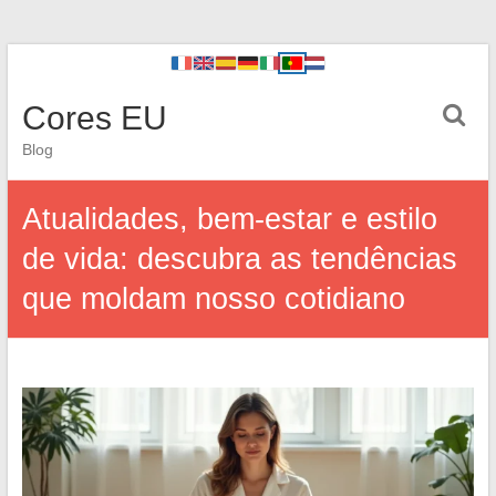
Cores EU
Blog
Atualidades, bem-estar e estilo
de vida: descubra as tendências
que moldam nosso cotidiano