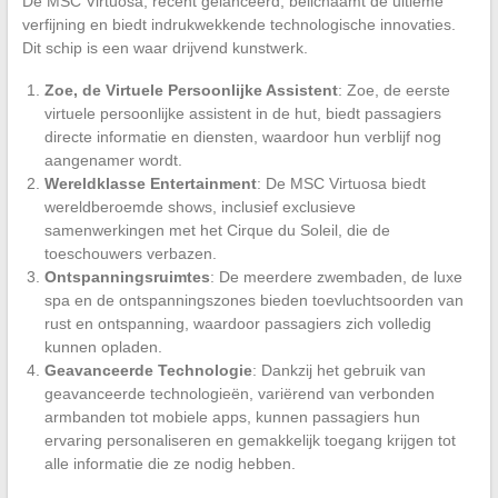
De MSC Virtuosa, recent gelanceerd, belichaamt de ultieme
verfijning en biedt indrukwekkende technologische innovaties.
Dit schip is een waar drijvend kunstwerk.
Zoe, de Virtuele Persoonlijke Assistent
: Zoe, de eerste
virtuele persoonlijke assistent in de hut, biedt passagiers
directe informatie en diensten, waardoor hun verblijf nog
aangenamer wordt.
Wereldklasse Entertainment
: De MSC Virtuosa biedt
wereldberoemde shows, inclusief exclusieve
samenwerkingen met het Cirque du Soleil, die de
toeschouwers verbazen.
Ontspanningsruimtes
: De meerdere zwembaden, de luxe
spa en de ontspanningszones bieden toevluchtsoorden van
rust en ontspanning, waardoor passagiers zich volledig
kunnen opladen.
Geavanceerde Technologie
: Dankzij het gebruik van
geavanceerde technologieën, variërend van verbonden
armbanden tot mobiele apps, kunnen passagiers hun
ervaring personaliseren en gemakkelijk toegang krijgen tot
alle informatie die ze nodig hebben.