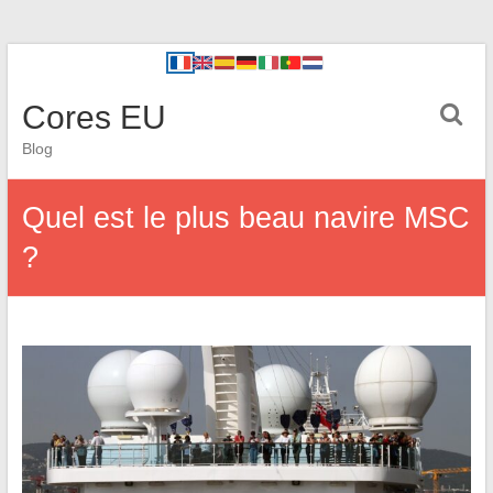
Cores EU
Blog
Quel est le plus beau navire MSC
?