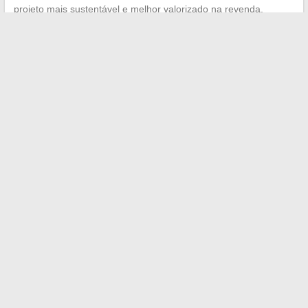
projeto mais sustentável e melhor valorizado na revenda.
←
Atualidades, bem-estar e estilo de vida: descubra as
tendências que moldam nosso cotidiano
O casamento de Charlotte d’Ornellas: devemos saber tudo