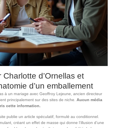
 Charlotte d’Ornellas et
anatomie d’un emballement
las à un mariage avec Geoffroy Lejeune, ancien directeur
ulent principalement sur des sites de niche.
Aucun média
ris cette information.
e publie un article spéculatif, formulé au conditionnel.
ulant, créant un effet de masse qui donne l’illusion d’une