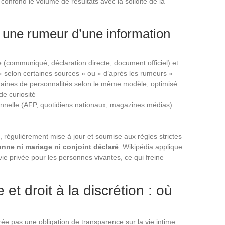
confond le volume de résultats avec la solidité de la
t une rumeur d’une information
e (communiqué, déclaration directe, document officiel) et
 selon certaines sources » ou « d’après les rumeurs »
izaines de personnalités selon le même modèle, optimisé
de curiosité
onnelle (AFP, quotidiens nationaux, magazines médias)
, régulièrement mise à jour et soumise aux règles strictes
nne ni mariage ni conjoint déclaré
. Wikipédia applique
 vie privée pour les personnes vivantes, ce qui freine
et droit à la discrétion : où
ée pas une obligation de transparence sur la vie intime.