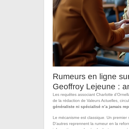
Rumeurs en ligne sur
Geoffroy Lejeune : 
Les requêtes associant Charlotte d’Ornel
de la rédaction de Valeurs Actuelles, circ
généraliste ni spécialisé n’a jamais rep
Le mécanisme est classique. Un premier sit
D’autres reprennent la rumeur en la reform