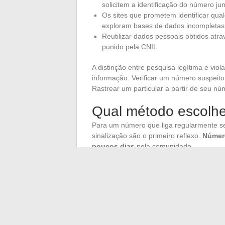
solicitem a identificação do número ju
Os sites que prometem identificar q
exploram bases de dados incompletas
Reutilizar dados pessoais obtidos atra
punido pela CNIL
A distinção entre pesquisa legítima e vio
informação. Verificar um número suspeit
Rastrear um particular a partir de seu nú
Qual método escolhe
Para um número que liga regularmente s
sinalização são o primeiro reflexo.
Número
poucos dias
pela comunidade.
Para um número recebido uma única vez,
e frequentemente fornece um resultado ut
rápida tentativa, sem esperar excessivam
Perante chamadas ameaçadoras ou repet
junto às autoridades. O registro de uma 