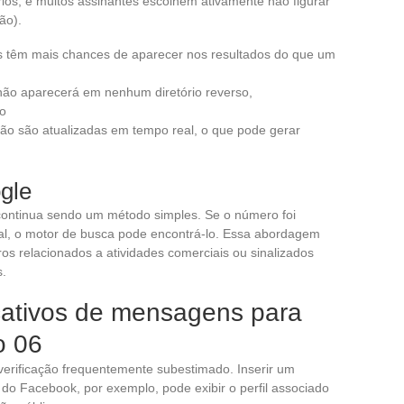
rios, e muitos assinantes escolhem ativamente não figurar
ão).
s têm mais chances de aparecer nos resultados do que um
 não aparecerá em nenhum diretório reverso,
do
não são atualizadas em tempo real, o que pode gerar
gle
continua sendo um método simples. Se o número foi
ial, o motor de busca pode encontrá-lo. Essa abordagem
s relacionados a atividades comerciais ou sinalizados
s.
icativos de mensagens para
o 06
verificação frequentemente subestimado. Inserir um
do Facebook, por exemplo, pode exibir o perfil associado