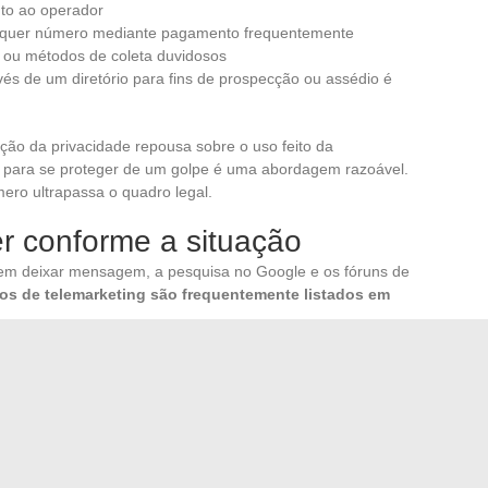
nto ao operador
ualquer número mediante pagamento frequentemente
 ou métodos de coleta duvidosos
vés de um diretório para fins de prospecção ou assédio é
lação da privacidade repousa sobre o uso feito da
o para se proteger de um golpe é uma abordagem razoável.
mero ultrapassa o quadro legal.
r conforme a situação
em deixar mensagem, a pesquisa no Google e os fóruns de
s de telemarketing são frequentemente listados em
 verificar no WhatsApp ou Telegram leva alguns segundos
ilizável. Os diretórios reversos gratuitos merecem uma
ente pela completude dos resultados.
idas, nenhum método online substitui uma abordagem
queixa abre caminho para uma identificação formal pelo