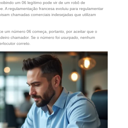
ibindo um 06 legítimo pode vir de um robô de
pe. A regulamentação francesa evoluiu para regulamentar
 visam chamadas comerciais indesejadas que utilizam
ce um número 06 começa, portanto, por aceitar que o
deiro chamador. Se o número foi usurpado, nenhum
rlocutor correto.