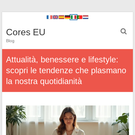
Cores EU
Blog
Attualità, benessere e lifestyle:
scopri le tendenze che plasmano
la nostra quotidianità