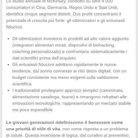
Lo studio annuale di McKinsey, condotto su oltre 9.000
consumatori in Cina, Germania, Regno Unito e Stati Uniti,
identifica cinque segmenti distinti. Due profili concentrano il
potenziale di crescita più forte: gli ottimizzatori e gli entusiasti
fiduciosi.
Gli ottimizzatori investono in prodotti ad alto valore aggiunto
(integratori alimentari mirati, dispositivi di biohacking,
coaching personalizzato) e confrontano sistematicamente i
dati scientifici prima dell’acquisto
Gli entusiasti fiduciosi adottano rapidamente le nuove
tendenze, dal sonno connesso ai ritiri detox digitali, con un
budget consistente ma meno esigenti sulla validazione
scientifica
I tradizionalisti privilegiano approcci semplici (camminata,
alimentazione casalinga, tisane) e rimangono refrattari alle
innovazioni tecnologiche, rappresentando un mercato stabile
ma poco espandibile
Le giovani generazioni ridefiniscono il benessere come
una priorità di stile di vita
, non come risposta a un problema
di salute. Questa inversione di logica, dal curativo al preventivo,