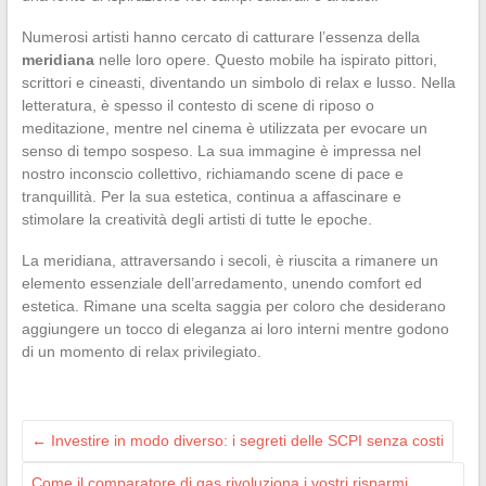
Numerosi artisti hanno cercato di catturare l’essenza della
meridiana
nelle loro opere. Questo mobile ha ispirato pittori,
scrittori e cineasti, diventando un simbolo di relax e lusso. Nella
letteratura, è spesso il contesto di scene di riposo o
meditazione, mentre nel cinema è utilizzata per evocare un
senso di tempo sospeso. La sua immagine è impressa nel
nostro inconscio collettivo, richiamando scene di pace e
tranquillità. Per la sua estetica, continua a affascinare e
stimolare la creatività degli artisti di tutte le epoche.
La meridiana, attraversando i secoli, è riuscita a rimanere un
elemento essenziale dell’arredamento, unendo comfort ed
estetica. Rimane una scelta saggia per coloro che desiderano
aggiungere un tocco di eleganza ai loro interni mentre godono
di un momento di relax privilegiato.
←
Investire in modo diverso: i segreti delle SCPI senza costi
Come il comparatore di gas rivoluziona i vostri risparmi