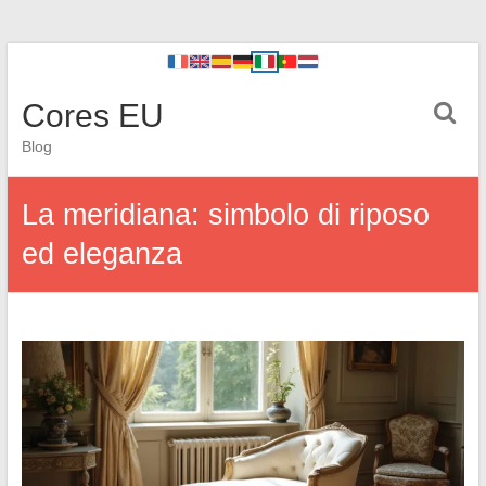
Cores EU
Blog
La meridiana: simbolo di riposo
ed eleganza