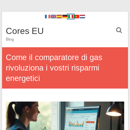
Cores EU
Blog
Come il comparatore di gas
rivoluziona i vostri risparmi
energetici