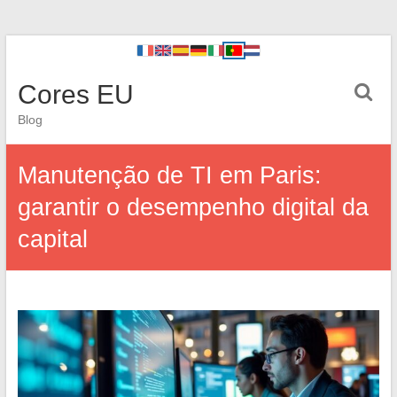
Cores EU
Blog
Manutenção de TI em Paris:
garantir o desempenho digital da
capital