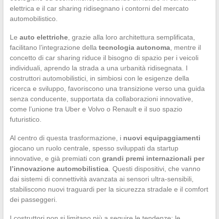
elettrica e il car sharing ridisegnano i contorni del mercato
automobilistico.
Le
auto elettriche
, grazie alla loro architettura semplificata,
facilitano l’integrazione della
tecnologia autonoma
, mentre il
concetto di car sharing riduce il bisogno di spazio per i veicoli
individuali, aprendo la strada a una urbanità ridisegnata. I
costruttori automobilistici, in simbiosi con le esigenze della
ricerca e sviluppo, favoriscono una transizione verso una guida
senza conducente, supportata da collaborazioni innovative,
come l’unione tra Uber e Volvo o Renault e il suo spazio
futuristico.
Al centro di questa trasformazione, i
nuovi equipaggiamenti
giocano un ruolo centrale, spesso sviluppati da startup
innovative, e già premiati con
grandi premi internazionali per
l’innovazione automobilistica
. Questi dispositivi, che vanno
dai sistemi di connettività avanzata ai sensori ultra-sensibili,
stabiliscono nuovi traguardi per la sicurezza stradale e il comfort
dei passeggeri.
I costruttori non si limitano più a seguire le tendenze: le