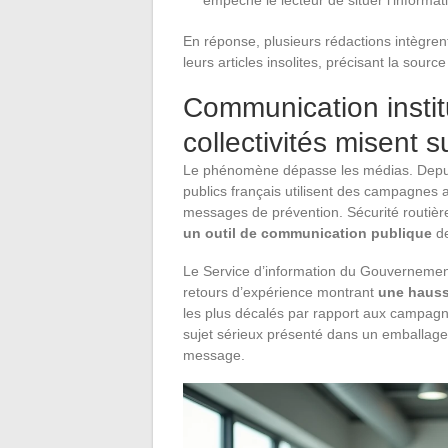
empêche le lecteur de situer l’informatio
En réponse, plusieurs rédactions intègren
leurs articles insolites, précisant la source 
Communication instit
collectivités misent su
Le phénomène dépasse les médias. Depuis 2
publics français utilisent des campagnes 
messages de prévention. Sécurité routière
un outil de communication publique
de
Le Service d’information du Gouvernement 
retours d’expérience montrant
une hauss
les plus décalés par rapport aux campagnes
sujet sérieux présenté dans un emballage i
message.