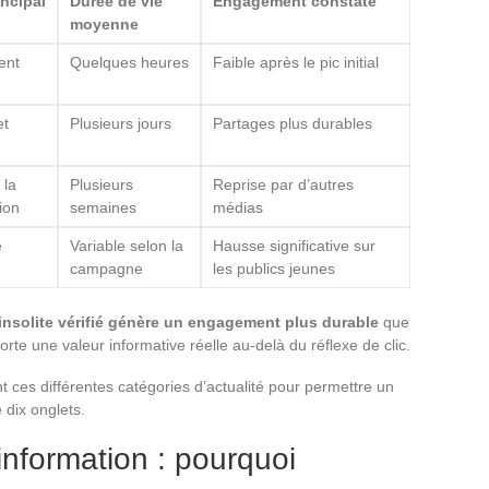
incipal
Durée de vie
Engagement constaté
moyenne
ent
Quelques heures
Faible après le pic initial
et
Plusieurs jours
Partages plus durables
 la
Plusieurs
Reprise par d’autres
ion
semaines
médias
e
Variable selon la
Hausse significative sur
campagne
les publics jeunes
insolite vérifié génère un engagement plus durable
que
orte une valeur informative réelle au-delà du réflexe de clic.
 ces différentes catégories d’actualité pour permettre un
 dix onglets.
information : pourquoi