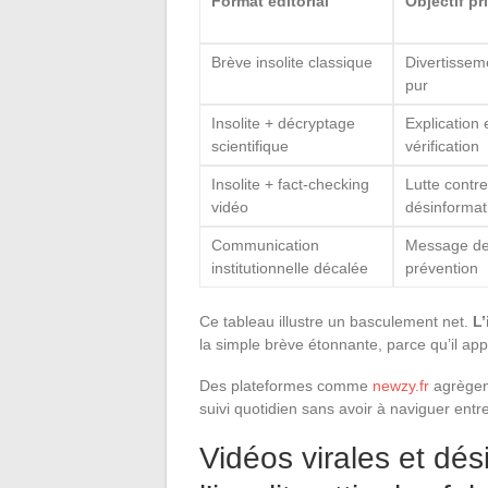
Format éditorial
Objectif pr
Brève insolite classique
Divertissem
pur
Insolite + décryptage
Explication 
scientifique
vérification
Insolite + fact-checking
Lutte contre
vidéo
désinformat
Communication
Message d
institutionnelle décalée
prévention
Ce tableau illustre un basculement net.
L’
la simple brève étonnante, parce qu’il app
Des plateformes comme
newzy.fr
agrègent
suivi quotidien sans avoir à naviguer entre
Vidéos virales et dés