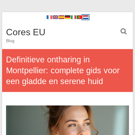
Cores EU
Blog
Definitieve ontharing in
Montpellier: complete gids voor
een gladde en serene huid