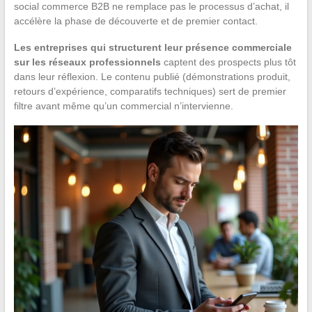
social commerce B2B ne remplace pas le processus d’achat, il
accélère la phase de découverte et de premier contact.
Les entreprises qui structurent leur présence commerciale
sur les réseaux professionnels
captent des prospects plus tôt
dans leur réflexion. Le contenu publié (démonstrations produit,
retours d’expérience, comparatifs techniques) sert de premier
filtre avant même qu’un commercial n’intervienne.