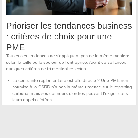
Prioriser les tendances business
: critères de choix pour une
PME
Toutes ces tendances ne s’appliquent pas de la même manière
selon la taille ou le secteur de l’entreprise. Avant de se lancer,
quelques critères de tri méritent réflexion :
La contrainte réglementaire est-elle directe ? Une PME non
soumise à la CSRD n’a pas la même urgence sur le reporting
carbone, mais ses donneurs d’ordres peuvent l’exiger dans
leurs appels d’offres.
Le co-pilotage IA nécessite-t-il une charte formelle ? Même à
petite échelle,
définir ce que l’IA fait et ce que l’humain
valide
évite les dérapages (erreurs non détectées,
responsabilités floues).
Le social commerce B2B correspond-il au parcours d’achat