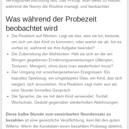
Vertragsunterzeichnung fest. Das Prinzip: Man bleibt zu Hause,
während die Nanny die Routine managt, und beobachtet.
Was während der Probezeit
beobachtet wird
Die Reaktion auf Weinen: Legt sie das, was sie tut, beiseite,
um sich um das Kind zu kümmern, oder wartet sie ab, bis es
vorbei ist, während sie ihre Aufgabe beendet?
Die Zubereitung der Mahlzeiten: Hält sie sich an die am
Morgen gegebenen Ernährungsanweisungen (Allergien,
Texturen, Mengen), ohne dass man wiederholen muss?
Der Umgang mit unvorhergesehenen Ereignissen: Ein
kaputtes Spielzeug, ein umgekipptes Glas, ein Kind, das sich
weigert, sich anzuziehen. Ihre Reaktion sagt mehr aus als
eine Stunde formelles Gespräch.
Die Sprache, die sie mit dem Kind verwendet: Tonfall,
Wortschatz, Geduld gegenüber wiederholten Ablehnungen.
Diese halbe Stunde zum vereinbarten Stundensatz zu
bezahlen
ist eine gesetzliche Verpflichtung, kein Akt des guten
Willens. Wenn die Kandidatin einen bezahlten Probetag ablehnt,