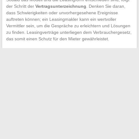
der Schritt der
Vertragsunterzeichnung
. Denken Sie daran,
dass Schwierigkeiten oder unvorhergesehene Ereignisse
auftreten können; ein Leasingmakler kann ein wertvoller
Vermittler sein, um die Gespräche zu erleichtern und Lösungen
zu finden. Leasingverträge unterliegen dem Verbrauchergesetz,
das somit einen Schutz für den Mieter gewährleistet.
←
Die Essentials für Beauty-Shopping: Was jeder haben
sollte
Neuwagen kaufen: Leitfaden und Tipps
→
Search