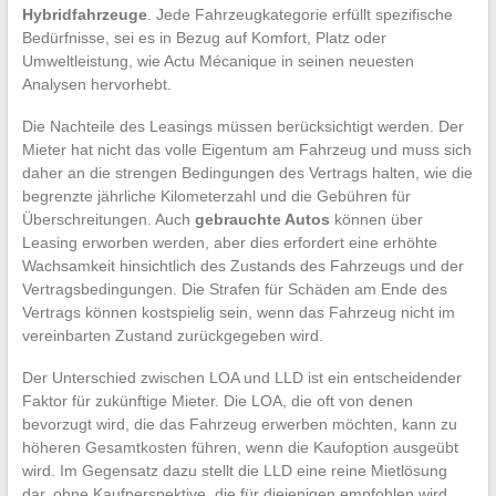
Hybridfahrzeuge
. Jede Fahrzeugkategorie erfüllt spezifische
Bedürfnisse, sei es in Bezug auf Komfort, Platz oder
Umweltleistung, wie Actu Mécanique in seinen neuesten
Analysen hervorhebt.
Die Nachteile des Leasings müssen berücksichtigt werden. Der
Mieter hat nicht das volle Eigentum am Fahrzeug und muss sich
daher an die strengen Bedingungen des Vertrags halten, wie die
begrenzte jährliche Kilometerzahl und die Gebühren für
Überschreitungen. Auch
gebrauchte Autos
können über
Leasing erworben werden, aber dies erfordert eine erhöhte
Wachsamkeit hinsichtlich des Zustands des Fahrzeugs und der
Vertragsbedingungen. Die Strafen für Schäden am Ende des
Vertrags können kostspielig sein, wenn das Fahrzeug nicht im
vereinbarten Zustand zurückgegeben wird.
Der Unterschied zwischen LOA und LLD ist ein entscheidender
Faktor für zukünftige Mieter. Die LOA, die oft von denen
bevorzugt wird, die das Fahrzeug erwerben möchten, kann zu
höheren Gesamtkosten führen, wenn die Kaufoption ausgeübt
wird. Im Gegensatz dazu stellt die LLD eine reine Mietlösung
dar, ohne Kaufperspektive, die für diejenigen empfohlen wird,